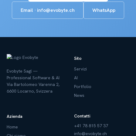
Email · info@evobyte.ch
WhatsApp
Sito
Servizi
Evobyte Sagl —
Professional Software & AI
AI
Via Bartolomeo Varenna 2,
Portfolio
6600 Locarno, Svizzera
News
Contatti
Azienda
+41 78 815 57 37
Home
info@evobyte.ch
Chi siamo