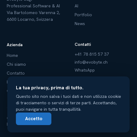
Professional Software & AI
AI
Via Bartolomeo Varenna 2,
Portfolio
6600 Locarno, Svizzera
News
Contatti
Azienda
+41 78 815 57 37
Home
info@evobyte.ch
Chi siamo
WhatsApp
Contatto
Norme sulla privacy
La tua privacy, prima di tutto.
Condizioni d'uso
Questo sito non salva i tuoi dati e non utilizza cookie
di tracciamento o servizi di terze parti. Accettando,
puoi navigare in tutta tranquillità.
© 2003–2026 Evobyte · Professional Software & AI
Accetto
Norme sulla privacy
Condizioni d'uso