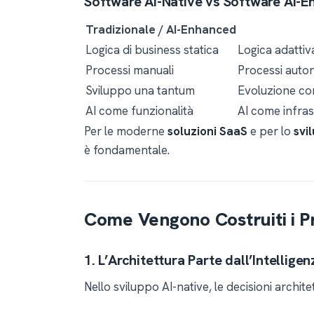
Software AI-Native vs Software AI-
Tradizionale / AI-Enhanced
Logica di business statica
Logica adatti
Processi manuali
Processi auto
Sviluppo una tantum
Evoluzione con
AI come funzionalità
AI come infras
Per le moderne
soluzioni SaaS
e per lo
svi
è fondamentale.
Come Vengono Costruiti i P
1. L’Architettura Parte dall’Intelligen
Nello sviluppo AI-native, le decisioni archite