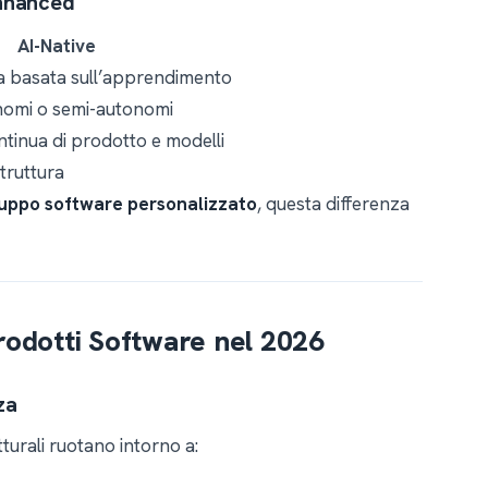
Enhanced
AI-Native
va basata sull’apprendimento
nomi o semi-autonomi
tinua di prodotto e modelli
truttura
luppo software personalizzato
, questa differenza
rodotti Software nel 2026
za
tturali ruotano intorno a: