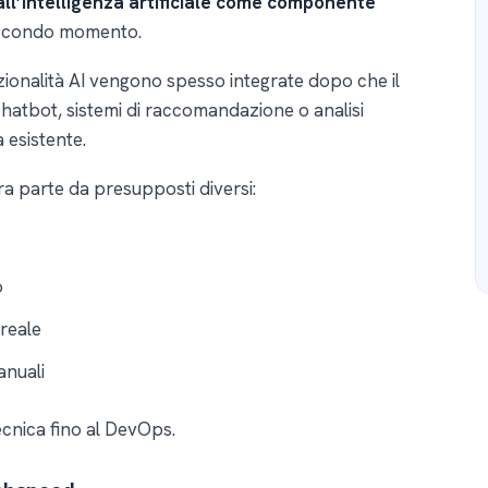
all’intelligenza artificiale come componente
 secondo momento.
nzionalità AI vengono spesso integrate dopo che il
Chatbot, sistemi di raccomandazione o analisi
 esistente.
ura parte da presupposti diversi:
o
 reale
anuali
ecnica fino al DevOps.