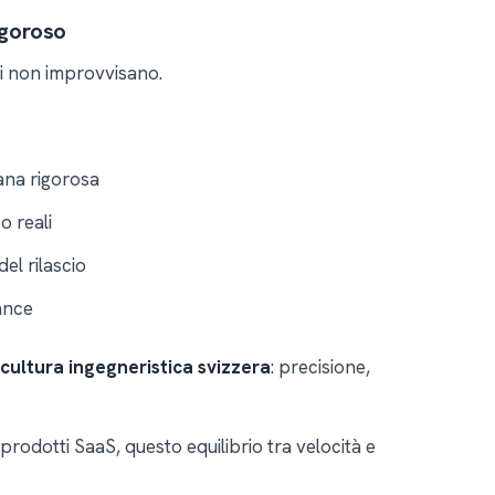
igoroso
uri non improvvisano.
ana rigorosa
o reali
el rilascio
ance
cultura ingegneristica svizzera
: precisione,
prodotti SaaS, questo equilibrio tra velocità e